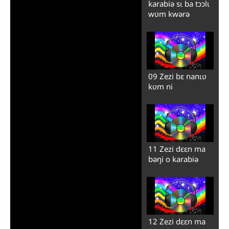
karabiə sɩ ba tɔɔlɩ
wʋm kwərə
09 Zezi bɛ nanɩʋ
kʋm ni
11 Zezi dɛɛn ma
bəŋi o karabiə
12 Zezi dɛɛn ma