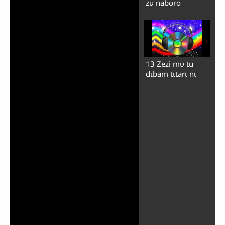
zʋ naboro
13 Zezi mʋ tu
dɩbam tɩtarɩ nɩ