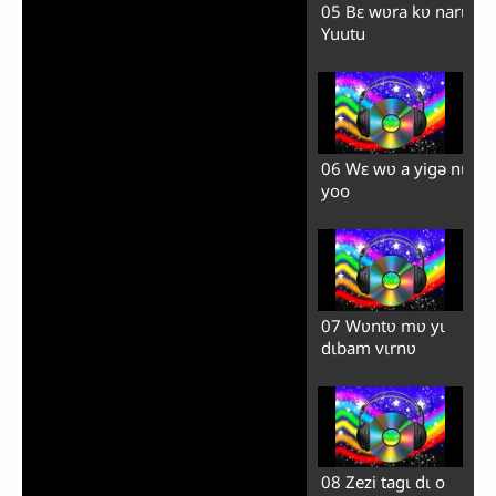
05 Bɛ wʋra kʋ narɩ
Yuutu
06 Wɛ wʋ a yigə nɩ
yoo
07 Wʋntʋ mʋ yɩ
dɩbam vɩrnʋ
08 Zezi tagɩ dɩ o