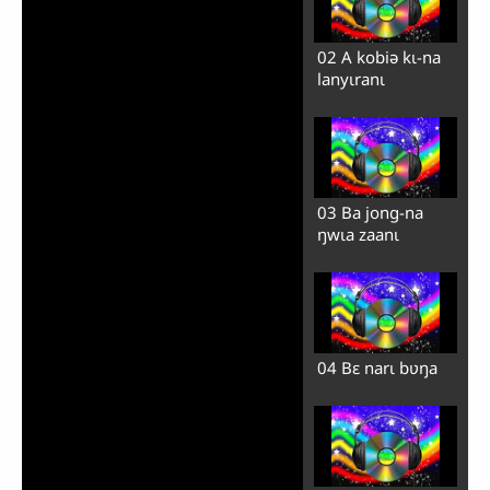
02 A kobiə kɩ-na
lanyɩranɩ
03 Ba jong-na
ŋwɩa zaanɩ
04 Bɛ narɩ bʋŋa