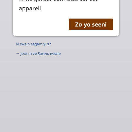
appareil
N swe n səgəm yɩrɩ?
← joori n ve
Kasɩna wəənu