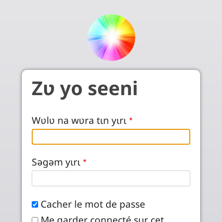
Aller au contenu principal
Zʋ yo seeni
Wʋlʋ na wʋra tɩn yɩrɩ
Səgəm yɩrɩ
Cacher le mot de passe
Me garder connecté sur cet