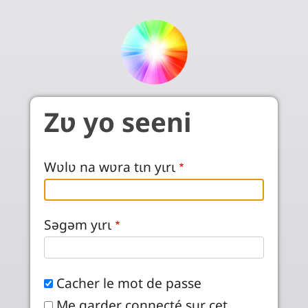
Aller au contenu principal
Zʋ yo seeni
Wʋlʋ na wʋra tɩn yɩrɩ
Səgəm yɩrɩ
Cacher le mot de passe
Me garder connecté sur cet