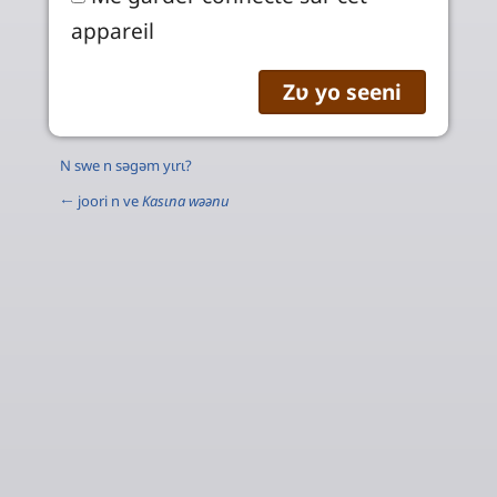
appareil
N swe n səgəm yɩrɩ?
← joori n ve
Kasɩna wəənu