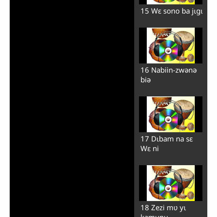
15 Wɛ sono ba jɩgɩ
16 Nabiin-zwənə
biə
17 Dɩbam na sɛ
Wɛ ni
18 Zezi mʋ yɩ
kamunu