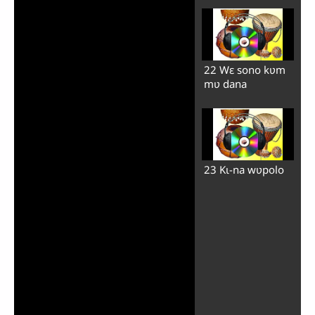
22 Wɛ sono kʋm
mʋ dana
23 Kɩ-na wʋpolo