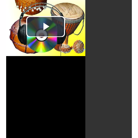
Lire
la
vidéo