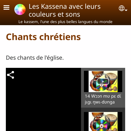
Aller au contenu principal
Les Kassena avec leurs
Se
couleurs et sons
Le kassem, l'une des plus belles langues du monde
Chants chrétiens
Des chants de l'église.
14 Wɔɔn mʋ pɛ dɩ́
jɩgɩ ŋwɩ-dʋnga