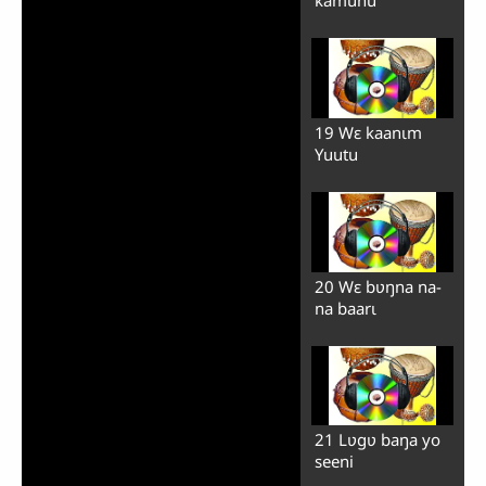
19 Wɛ kaanɩm
Yuutu
20 Wɛ bʋŋna na-
na baarɩ
21 Lʋgʋ baŋa yo
seeni