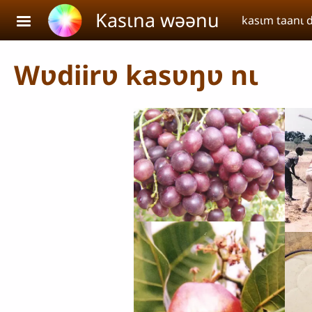
Aller au contenu principal
Kasɩna wəənu
kasɩm taanɩ 
Wʋdiirʋ kasʋŋʋ nɩ