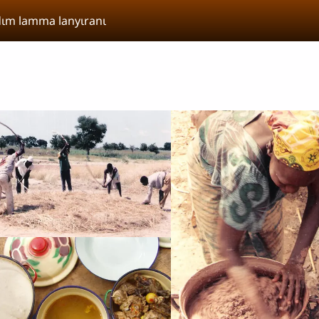
dɩm lamma lanyɩranɩ