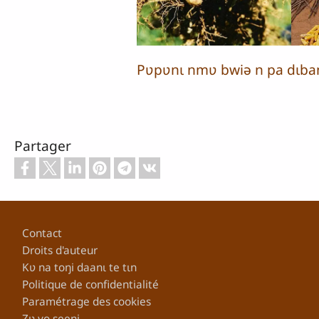
Pʋpʋnɩ nmʋ bwiə n pa dɩb
Partager
Pied de page
Contact
Droits d'auteur
Kʋ na toŋi daanɩ te tɩn
Politique de confidentialité
Paramétrage des cookies
Zʋ yo seeni