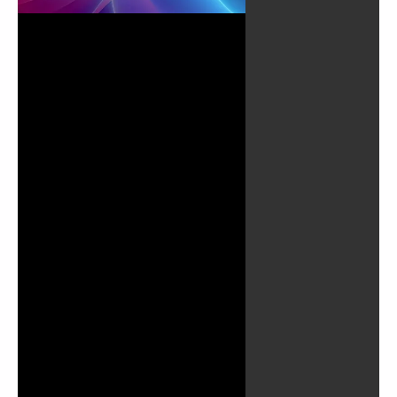
Lire
la
vidéo