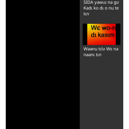
SIDA yawɩʋ na gʋ
Kadɩ ko dɩ o nu te
tɩn
Wəənu tɩlʋ Wɛ na
naanɩ tɩn