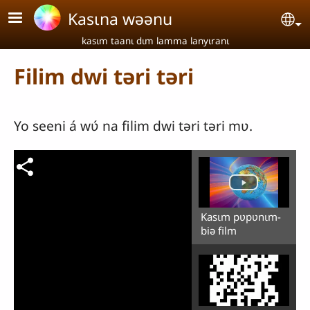
Aller au contenu principal
Kasɩna wəənu
Se
kasɩm taanɩ dɩm lamma lanyɩranɩ
Filim dwi təri təri
Yo seeni á wʋ́ na filim dwi təri təri mʋ.
Kasɩm pʋpʋnɩm-
biə film