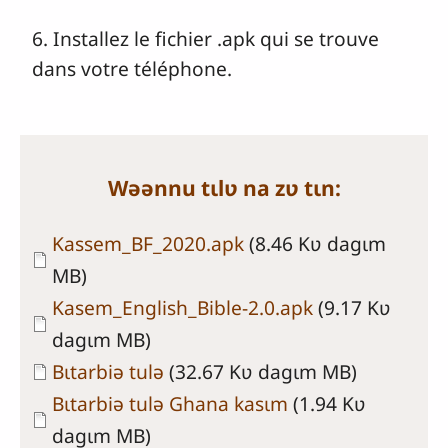
6. Installez le fichier .apk qui se trouve
dans votre téléphone.
Wəənnu tɩlʋ na zʋ tɩn:
Document
Kassem_BF_2020.apk
(8.46 Kʋ dagɩm
MB)
Document
Kasem_English_Bible-2.0.apk
(9.17 Kʋ
dagɩm MB)
Document
Bɩtarbiə tulə
(32.67 Kʋ dagɩm MB)
Document
Bɩtarbiə tulə Ghana kasɩm
(1.94 Kʋ
dagɩm MB)