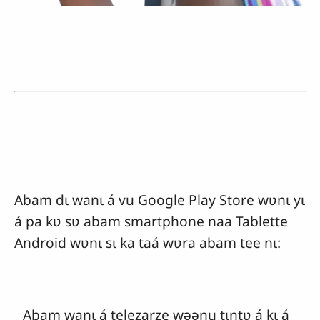
Abam dɩ wanɩ á vu Google Play Store wʋnɩ yɩ
á pa kʋ sʋ abam smartphone naa Tablette
Android wʋnɩ sɩ ka taá wʋra abam tee nɩ:
Abam wanɩ á telezarze wəənu tɩntʋ á kɩ á