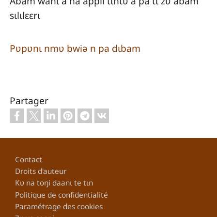
Abam wanɩ á na appli tɩntʋ á pa tɩ zʋ abam
sɩlɩlɛɛrɩ
Pʋpʋnɩ nmʋ bwiə n pa dɩbam
Partager
Pied de page
Contact
Droits d'auteur
Kʋ na toŋi daanɩ te tɩn
Politique de confidentialité
Paramétrage des cookies