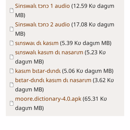
Document
Sinswalɩ tɔnɔ 1 audio
(12.59 Kʋ dagɩm
MB)
Document
Sinswalɩ tɔnɔ 2 audio
(17.08 Kʋ dagɩm
MB)
Document
sɩnswaɩ dɩ kasɩm
(5.39 Kʋ dagɩm MB)
Document
sɩnswalɩ kasɩm dɩ nasarɩm
(5.23 Kʋ
dagɩm MB)
Document
kasɩm bɩtar-dɩndɩ
(5.06 Kʋ dagɩm MB)
Document
bɛtar-dɩndɩ kasɩm dɩ nasarɩm
(3.62 Kʋ
dagɩm MB)
Document
moore.dictionary-4.0.apk
(65.31 Kʋ
dagɩm MB)