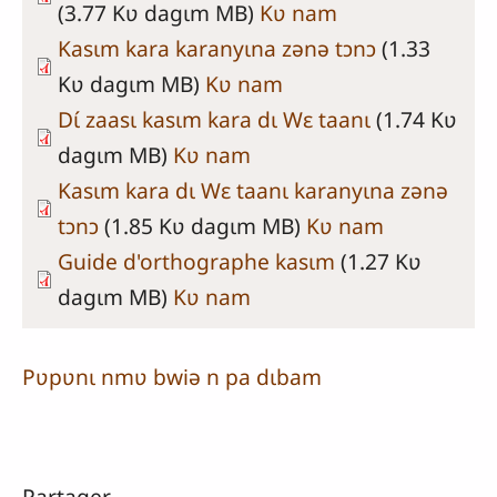
(3.77 Kʋ dagɩm MB)
Kʋ nam
Kasɩm kara karanyɩna zənə tɔnɔ
(1.33
Kʋ dagɩm MB)
Kʋ nam
Dɩ́ zaasɩ kasɩm kara dɩ Wɛ taanɩ
(1.74 Kʋ
dagɩm MB)
Kʋ nam
Kasɩm kara dɩ Wɛ taanɩ karanyɩna zənə
tɔnɔ
(1.85 Kʋ dagɩm MB)
Kʋ nam
Guide d'orthographe kasɩm
(1.27 Kʋ
dagɩm MB)
Kʋ nam
Pʋpʋnɩ nmʋ bwiə n pa dɩbam
Partager