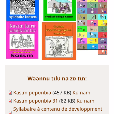
Wəənnu tɩlʋ na zʋ tɩn:
Kasɩm pʋpʋnbiə
(457 KB)
Kʋ nam
Kasɩm pʋpʋnbiə 31
(82 KB)
Kʋ nam
Syllabaire à centenu de développment